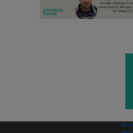
© Uni
Nava