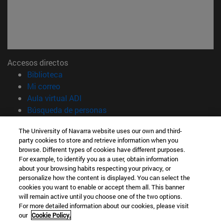
Accesos directos
(abre en nueva ventana)
Biblioteca
(abre en nueva ventana)
Mi correo
(abre en nueva ventana)
Aula virtual ADI
(abre en nueva ventana)
Búsqueda de personas
(abre en nueva ventana)
Trabaja con nosotros
The University of Navarra website uses our own and third-
party cookies to store and retrieve information when you
Información
browse. Different types of cookies have different purposes.
TFNO +34 948 42 56 14
For example, to identify you as a user, obtain information
¿QUÉ GRADO TE INTERESA?
about your browsing habits respecting your privacy, or
¿QUÉ MÁSTER TE INTERESA?
personalize how the content is displayed. You can select the
cookies you want to enable or accept them all. This banner
© Universidad de Navarra
will remain active until you choose one of the two options.
For more detailed information about our cookies, please visit
Información legal
our
Cookie Policy.
Accesibilidad