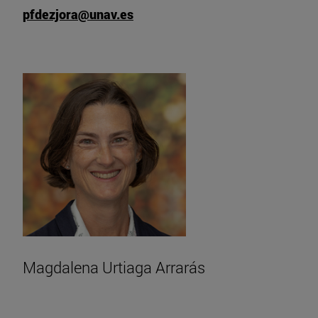
pfdezjora@unav.es
Magdalena Urtiaga Arrarás