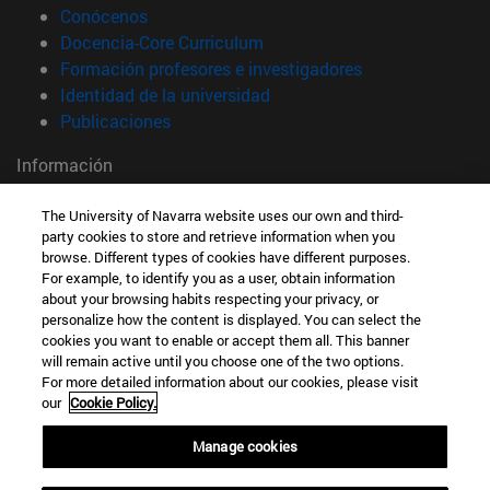
(abre en nueva ventana)
Conócenos
(abre en nueva ventana)
Docencia-Core Curriculum
(abre en nueva 
Formación profesores e investigadores
(abre en nueva ventana)
Identidad de la universidad
(abre en nueva ventana)
Publicaciones
Información
TFNO +34 948 42 56 00
The University of Navarra website uses our own and third-
¿QUÉ GRADO TE INTERESA?
party cookies to store and retrieve information when you
¿QUÉ MÁSTER TE INTERESA?
browse. Different types of cookies have different purposes.
© Universidad de Navarra
For example, to identify you as a user, obtain information
about your browsing habits respecting your privacy, or
Información legal
personalize how the content is displayed. You can select the
Accesibilidad
cookies you want to enable or accept them all. This banner
will remain active until you choose one of the two options.
Configuración de cookies
For more detailed information about our cookies, please visit
our
Cookie Policy.
Localizador de campus
Manage cookies