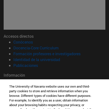
Accesos directos
(abre en nueva ventana)
Conócenos
(abre en nueva ventana)
Docencia-Core Curriculum
(abre en nueva 
Formación profesores e investigadores
(abre en nueva ventana)
Identidad de la universidad
(abre en nueva ventana)
Publicaciones
Información
TFNO +34 948 42 56 00
The University of Navarra website uses our own and third-
¿QUÉ GRADO TE INTERESA?
party cookies to store and retrieve information when you
¿QUÉ MÁSTER TE INTERESA?
browse. Different types of cookies have different purposes.
© Universidad de Navarra
For example, to identify you as a user, obtain information
about your browsing habits respecting your privacy, or
Información legal