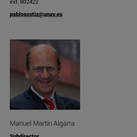
ext. 802422
pablosostiz@unav.es
Manuel Martín Algarra
Subdirector