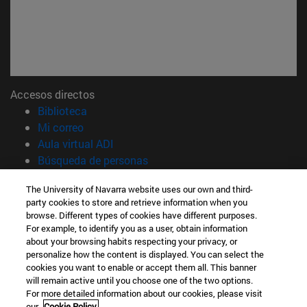
Accesos directos
(abre en nueva ventana)
Biblioteca
(abre en nueva ventana)
Mi correo
(abre en nueva ventana)
Aula virtual ADI
(abre en nueva ventana)
Búsqueda de personas
(abre en nueva ventana)
Trabaja con nosotros
The University of Navarra website uses our own and third-
party cookies to store and retrieve information when you
Información
browse. Different types of cookies have different purposes.
TFNO +34 948 42 56 00
For example, to identify you as a user, obtain information
¿QUÉ GRADO TE INTERESA?
about your browsing habits respecting your privacy, or
¿QUÉ MÁSTER TE INTERESA?
personalize how the content is displayed. You can select the
cookies you want to enable or accept them all. This banner
© Universidad de Navarra
will remain active until you choose one of the two options.
For more detailed information about our cookies, please visit
Información legal
our
Cookie Policy.