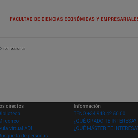
FACULTAD DE CIENCIAS ECONÓMICAS Y EMPRESARIALE
redirecciones
os directos
Información
(abre en nueva ventana)
Biblioteca
TFNO +34 948 42 56 00
(abre en nueva ventana)
Mi correo
¿QUÉ GRADO TE INTERESA?
(abre en nueva ventana)
Aula virtual ADI
¿QUÉ MÁSTER TE INTERESA
(abre en nueva ventana)
Búsqueda de personas