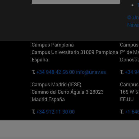
© Uni
Nava
Campus Pamplona
Campus 
Campus Universitario 31009 Pamplona
Pº de M
España
Donosti
T.
+34 948 42 56 00
info@unav.es
T.
+34 9
Campus Madrid (IESE)
Campus 
Camino del Cerro Águila 3 28023
165 W 5
Madrid España
EE.UU
T.
+34 912 11 30 00
T.
+1 64