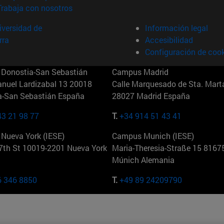
(abre en nueva ventana)
Trabaja con nosotros
versidad de
Información legal
rra
Accesibilidad
Configuración de coo
Donostia-San Sebastián
Campus Madrid
anuel Lardizabal 13 20018
Calle Marquesado de Sta. Marta
a-San Sebastián España
28027 Madrid España
43 21 98 77
T.
+34 914 51 43 41
Nueva York (IESE)
Campus Munich (IESE)
7th St 10019-2201 Nueva York
Maria-Theresia-Straße 15 8167
Múnich Alemania
6 346 8850
T.
+49 89 24209790