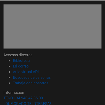
Accesos directos
(abre en nueva ventana)
Biblioteca
(abre en nueva ventana)
Mi correo
(abre en nueva ventana)
Aula virtual ADI
(abre en nueva ventana)
Búsqueda de personas
(abre en nueva ventana)
Trabaja con nosotros
Información
TFNO +34 948 42 56 00
¿QUÉ GRADO TE INTERESA?