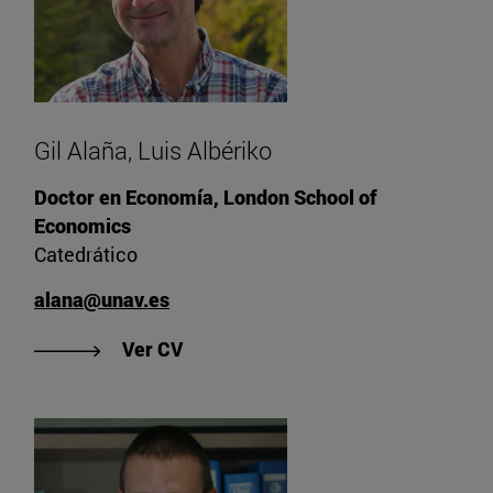
Gil Alaña, Luis Albériko
Doctor en Economía, London School of
Economics
Catedrático
alana@unav.es
"Ver CV de Gil Alaña, Luis Albériko"
Ver CV