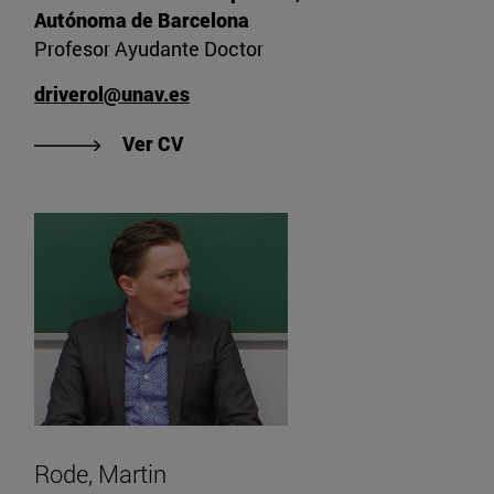
Autónoma de Barcelona
Profesor Ayudante Doctor
driverol@unav.es
"Ver CV de Rivero Leiva, David"
Ver CV
Rode, Martin