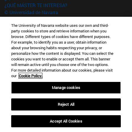
¿QUÉ MÁSTER TE INTERESA?
© Universidad de Navarra
Información legal
The University of Navarra website uses our own and third-
Accesibilidad
party cookies to store and retrieve information when you
browse. Different types of cookies have different purposes.
Configuración de cookies
For example, to identify you as a user, obtain information
about your browsing habits respecting your privacy, or
Localizador de campus
personalize how the content is displayed. You can select the
cookies you want to enable or accept them all. This banner
will remain active until you choose one of the two options.
For more detailed information about our cookies, please visit
our
Cookie Policy.
Manage cookies
Reject All
Accept All Cookies