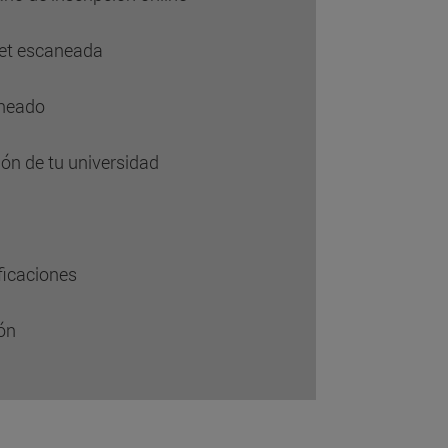
net escaneada
aneado
ón de tu universidad
ficaciones
ón