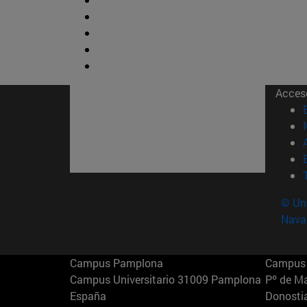
Acces
© Uni
Nava
Campus Pamplona
Campus 
Campus Universitario 31009 Pamplona
Pº de M
España
Donosti