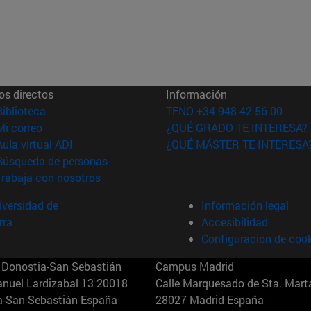
os directos
Información
(abre en nueva ventana)
Biblioteca
TFNO +34 948 42 56 00
(abre en nueva ventana)
Mi correo
¿QUÉ GRADO TE INTERESA?
(abre en nueva ventana)
Aula virtual ADI
¿QUÉ MÁSTER TE INTERESA
(abre en nueva ventana)
Búsqueda de personas
(abre en nueva ventana)
Trabaja con nosotros
versidad de
Información legal
rra
Accesibilidad
Configuración de coo
Donostia-San Sebastián
Campus Madrid
anuel Lardizabal 13 20018
Calle Marquesado de Sta. Marta
a-San Sebastián España
28027 Madrid España