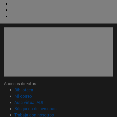
Accesos directos
(abre en nueva ventana)
Biblioteca
(abre en nueva ventana)
Mi correo
(abre en nueva ventana)
Aula virtual ADI
(abre en nueva ventana)
Búsqueda de personas
(abre en nueva ventana)
Trabaja con nosotros