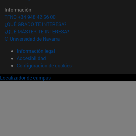
Información
TFNO +34 948 42 56 00
¿QUÉ GRADO TE INTERESA?
¿QUÉ MÁSTER TE INTERESA?
© Universidad de Navarra
Información legal
Accesibilidad
Configuración de cookies
Localizador de campus