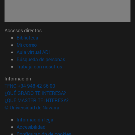
Accesos directos
(abre en nueva ventana)
Biblioteca
(abre en nueva ventana)
Mi correo
(abre en nueva ventana)
Aula virtual ADI
(abre en nueva ventana)
Búsqueda de personas
(abre en nueva ventana)
Trabaja con nosotros
Información
TFNO +34 948 42 56 00
¿QUÉ GRADO TE INTERESA?
¿QUÉ MÁSTER TE INTERESA?
© Universidad de Navarra
Información legal
Accesibilidad
Configuración de cookies