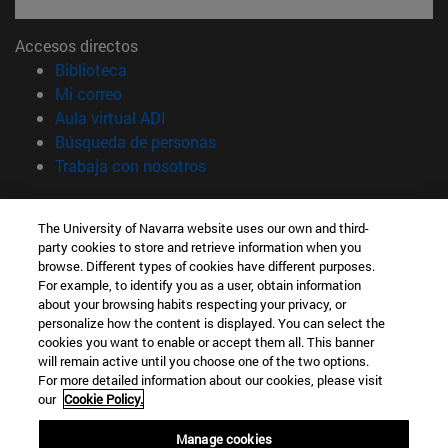
Accesos directos
(abre en nueva ventana)
Biblioteca
(abre en nueva ventana)
Mi correo
(abre en nueva ventana)
Aula virtual ADI
(abre en nueva ventana)
Búsqueda de personas
(abre en nueva ventana)
Trabaja con nosotros
Información
The University of Navarra website uses our own and third-
TFNO +34 948 42 56 00
party cookies to store and retrieve information when you
¿QUÉ GRADO TE INTERESA?
browse. Different types of cookies have different purposes.
¿QUÉ MÁSTER TE INTERESA?
For example, to identify you as a user, obtain information
© Universidad de Navarra
about your browsing habits respecting your privacy, or
personalize how the content is displayed. You can select the
Información legal
cookies you want to enable or accept them all. This banner
will remain active until you choose one of the two options.
Accesibilidad
For more detailed information about our cookies, please visit
Configuración de cookies
our
Cookie Policy.
Localizador de campus
Manage cookies