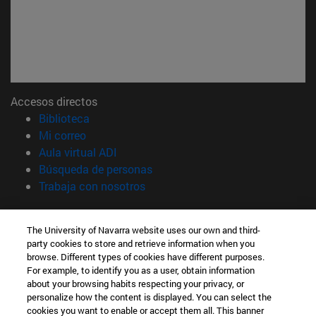
Accesos directos
(abre en nueva ventana)
Biblioteca
(abre en nueva ventana)
Mi correo
(abre en nueva ventana)
Aula virtual ADI
(abre en nueva ventana)
Búsqueda de personas
(abre en nueva ventana)
Trabaja con nosotros
Información
The University of Navarra website uses our own and third-
TFNO +34 948 42 56 00
party cookies to store and retrieve information when you
¿QUÉ GRADO TE INTERESA?
browse. Different types of cookies have different purposes.
¿QUÉ MÁSTER TE INTERESA?
For example, to identify you as a user, obtain information
© Universidad de Navarra
about your browsing habits respecting your privacy, or
personalize how the content is displayed. You can select the
Información legal
cookies you want to enable or accept them all. This banner