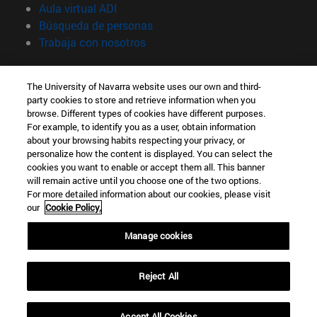
(abre en nueva ventana)
Aula virtual ADI
(abre en nueva ventana)
Búsqueda de personas
(abre en nueva ventana)
Trabaja con nosotros
Información
The University of Navarra website uses our own and third-
TFNO +34 948 42 56 00
party cookies to store and retrieve information when you
¿QUÉ GRADO TE INTERESA?
browse. Different types of cookies have different purposes.
¿QUÉ MÁSTER TE INTERESA?
For example, to identify you as a user, obtain information
© Universidad de Navarra
about your browsing habits respecting your privacy, or
personalize how the content is displayed. You can select the
Información legal
cookies you want to enable or accept them all. This banner
will remain active until you choose one of the two options.
Accesibilidad
For more detailed information about our cookies, please visit
Configuración de cookies
our
Cookie Policy.
Localizador de campus
Manage cookies
Reject All
Accept All Cookies