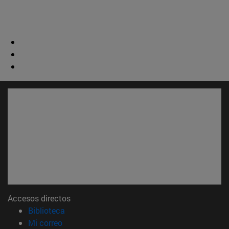
Accesos directos
(abre en nueva ventana)
Biblioteca
(abre en nueva ventana)
Mi correo