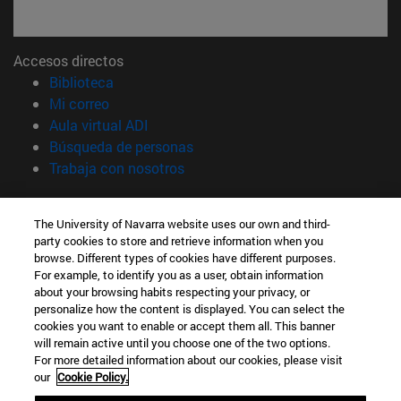
Accesos directos
(abre en nueva ventana)
Biblioteca
(abre en nueva ventana)
Mi correo
(abre en nueva ventana)
Aula virtual ADI
(abre en nueva ventana)
Búsqueda de personas
(abre en nueva ventana)
Trabaja con nosotros
Información
The University of Navarra website uses our own and third-
TFNO +34 948 42 56 00
party cookies to store and retrieve information when you
¿QUÉ GRADO TE INTERESA?
browse. Different types of cookies have different purposes.
¿QUÉ MÁSTER TE INTERESA?
For example, to identify you as a user, obtain information
© Universidad de Navarra
about your browsing habits respecting your privacy, or
personalize how the content is displayed. You can select the
Información legal
cookies you want to enable or accept them all. This banner
will remain active until you choose one of the two options.
Accesibilidad
For more detailed information about our cookies, please visit
Configuración de cookies
our
Cookie Policy.