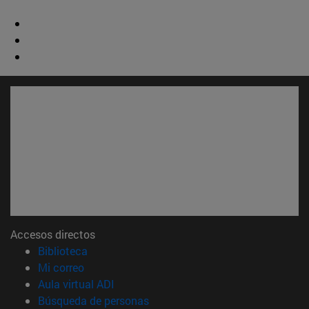
Accesos directos
(abre en nueva ventana)
Biblioteca
(abre en nueva ventana)
Mi correo
(abre en nueva ventana)
Aula virtual ADI
(abre en nueva ventana)
Búsqueda de personas