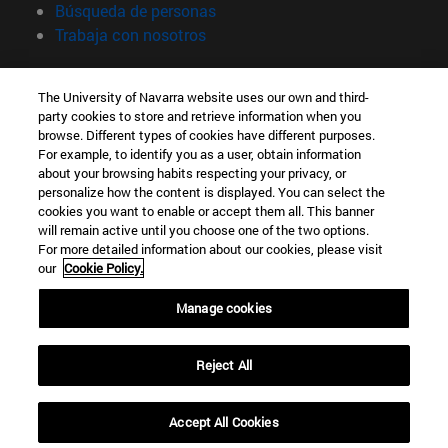
(abre en nueva ventana)
Búsqueda de personas
(abre en nueva ventana)
Trabaja con nosotros
Información
The University of Navarra website uses our own and third-
TFNO +34 948 42 56 00
party cookies to store and retrieve information when you
¿QUÉ GRADO TE INTERESA?
browse. Different types of cookies have different purposes.
¿QUÉ MÁSTER TE INTERESA?
For example, to identify you as a user, obtain information
© Universidad de Navarra
about your browsing habits respecting your privacy, or
personalize how the content is displayed. You can select the
Información legal
cookies you want to enable or accept them all. This banner
will remain active until you choose one of the two options.
Accesibilidad
For more detailed information about our cookies, please visit
Configuración de cookies
our
Cookie Policy.
Localizador de campus
Manage cookies
Reject All
Accept All Cookies