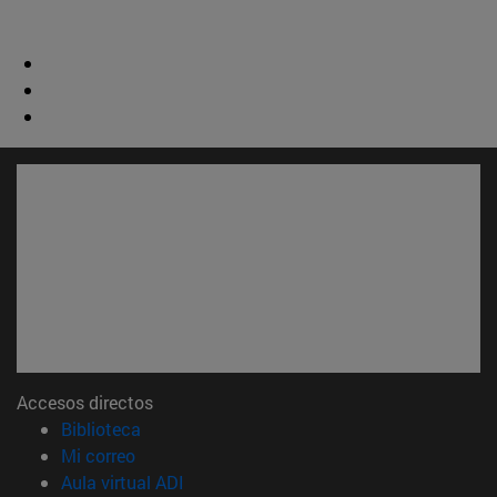
Accesos directos
(abre en nueva ventana)
Biblioteca
(abre en nueva ventana)
Mi correo
(abre en nueva ventana)
Aula virtual ADI