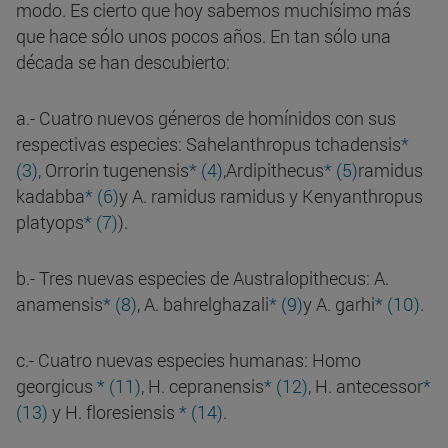
modo. Es cierto que hoy sabemos muchísimo más
que hace sólo unos pocos años. En tan sólo una
década se han descubierto:
a.- Cuatro nuevos géneros de homínidos con sus
respectivas especies: Sahelanthropus tchadensis
*
(3)
, Orrorin tugenensis
* (4)
,Ardipithecus
* (5)
ramidus
kadabba
* (6)
y A. ramidus ramidus y Kenyanthropus
platyops
* (7)
).
b.- Tres nuevas especies de Australopithecus: A.
anamensis
* (8)
, A. bahrelghazali
* (9)
y A. garhi
* (10)
.
c.- Cuatro nuevas especies humanas: Homo
georgicus
* (11)
, H. cepranensis
* (12)
, H. antecessor
*
(13)
y H. floresiensis
* (14)
.