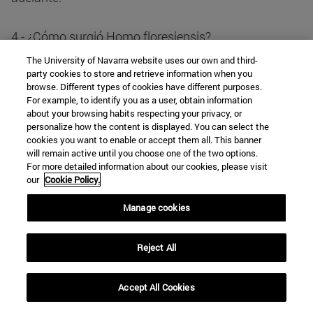
4.- ¿Cómo surgió Homo floresiensis?
The University of Navarra website uses our own and third-
party cookies to store and retrieve information when you
Uno de los grandes enigmas en torno a este
browse. Different types of cookies have different purposes.
homínido consiste en saber cómo surgió su especie.
For example, to identify you as a user, obtain information
De momento, sus descubridores suponen que debió
about your browsing habits respecting your privacy, or
personalize how the content is displayed. You can select the
de hacerlo a partir de Homo erectus. No en vano esta
cookies you want to enable or accept them all. This banner
especie humana fue descubierta en Java a finales
will remain active until you choose one of the two options.
del siglo XIX por el médico holandés Eugen Dubois.
For more detailed information about our cookies, please visit
our
Cookie Policy.
En 1887 partió hacia Indonesia para encontrar
Manage cookies
pruebas fósiles que dieran la razón a Darwin. Éste
había publicado en 1859 su célebre obra: el origen de
Reject All
las especies, en donde afirmaba que los seres
vivientes actuales procedían por evolución de otros
Accept All Cookies
anteriores y estos de otros hasta remontarse a un