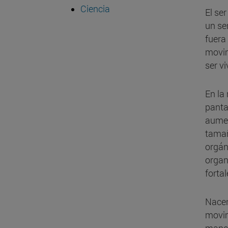
Ciencia
El se
un se
fuera
movim
ser vi
En la
panta
aumen
tamañ
orgán
organ
fortal
Nacer
movim