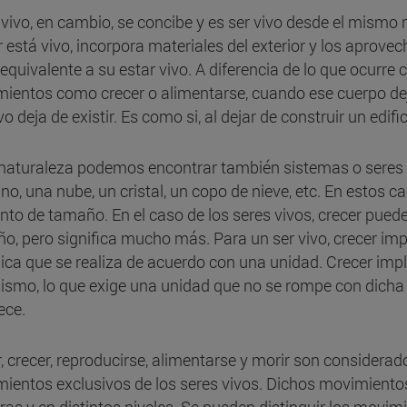
r vivo, en cambio, se concibe y es ser vivo desde el mis
r está vivo, incorpora materiales del exterior y los aprove
 equivalente a su estar vivo. A diferencia de lo que ocurre
ientos como crecer o alimentarse, cuando ese cuerpo dej
vo deja de existir. Es como si, al dejar de construir un edif
 naturaleza podemos encontrar también sistemas o seres 
no, una nube, un cristal, un copo de nieve, etc. En estos 
to de tamaño. En el caso de los seres vivos, crecer pue
o, pero significa mucho más. Para un ser vivo, crecer impl
ica que se realiza de acuerdo con una unidad. Crecer impl
ismo, lo que exige una unidad que no se rompe con dicha 
ece.
, crecer, reproducirse, alimentarse y morir son considerados
ientos exclusivos de los seres vivos. Dichos movimientos,