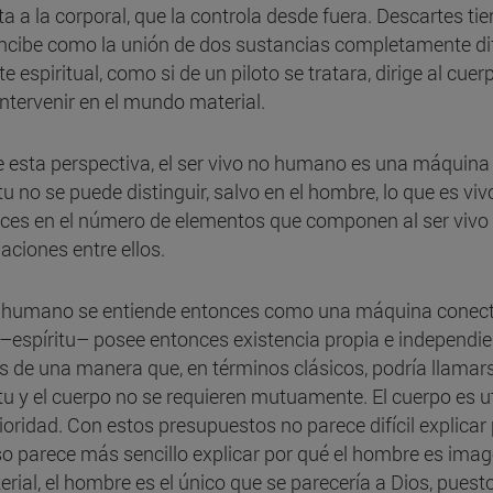
nta a la corporal, que la controla desde fuera. Descartes t
ncibe como la unión de dos sustancias completamente dif
te espiritual, como si de un piloto se tratara, dirige al cuerp
intervenir en el mundo material.
 esta perspectiva, el ser vivo no humano es una máquina s
tu no se puede distinguir, salvo en el hombre, lo que es viv
ces en el número de elementos que componen al ser vivo 
laciones entre ellos.
r humano se entiende entonces como una máquina conecta
–espíritu– posee entonces existencia propia e independie
s de una manera que, en términos clásicos, podría llamarse
itu y el cuerpo no se requieren mutuamente. El cuerpo es uti
ioridad. Con estos presupuestos no parece difícil explica
so parece más sencillo explicar por qué el hombre es imag
erial, el hombre es el único que se parecería a Dios, puesto