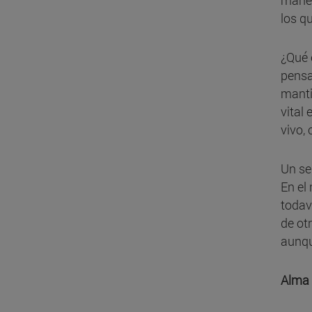
maner
los q
¿Qué 
pensa
manti
vital
vivo,
Un se
En el
todav
de ot
aunqu
Alma