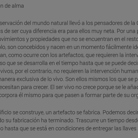
n de alma
servación del mundo natural llevó a los pensadores de la G
 de ser cuya diferencia era para ellos muy neta. Por una p
vimientos y propiedades que no se encuentran en el resto d
lo, son concebidos y nacen en un momento fácilmente ident
can, como ocurre con los artefactos, que requieren la inter
so que se desarrolla en el tiempo hasta que se puede decir
 vivos, por el contrario, no requieren la intervención huma
anera exclusiva de lo vivo. Son ellos mismos los que se p
ecesitan para crecer. El ser vivo no crece porque se le a
ncorpora él mismo para que pasen a formar parte de su o
ificio se construye, un artefacto se fabrica. Podemos decir
o su fabricación ha terminado. Trascurre un tiempo desde 
cio hasta que se está en condiciones de entregar las llaves