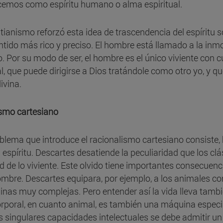
emos como espíritu humano o alma espiritual.
istianismo reforzó esta idea de trascendencia del espíritu 
ntido más rico y preciso. El hombre está llamado a la inmo
o. Por su modo de ser, el hombre es el único viviente con 
l, que puede dirigirse a Dios tratándole como otro yo, y qu
ivina.
smo cartesiano
oblema que introduce el racionalismo cartesiano consiste, 
l espíritu. Descartes desatiende la peculiaridad que los cl
d de lo viviente. Este olvido tiene importantes consecuenc
ombre. Descartes equipara, por ejemplo, a los animales c
nas muy complejas. Pero entender así la vida lleva tambi
orporal, en cuanto animal, es también una máquina especi
s singulares capacidades intelectuales se debe admitir u