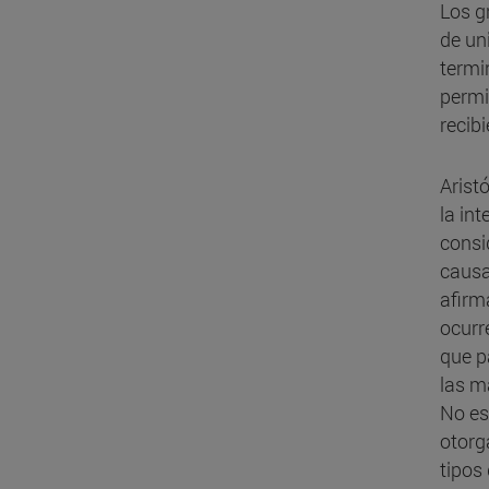
Los g
de un
termi
permi
recib
Arist
la in
consi
causa
afirm
ocurr
que p
las m
No es
otorg
tipos