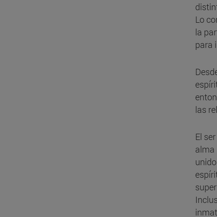
disti
Lo co
la par
para 
Desde
espíri
enton
las re
El se
alma 
unido
espír
super
Inclu
inmat