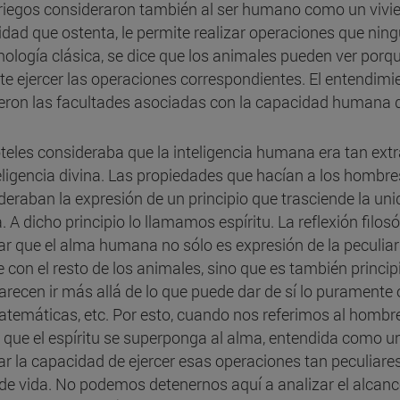
riegos consideraron también al ser humano como un vivient
idad que ostenta, le permite realizar operaciones que ningú
nología clásica, se dice que los animales pueden ver porque
te ejercer las operaciones correspondientes. El entendimi
ieron las facultades asociadas con la capacidad humana d
óteles consideraba que la inteligencia humana era tan extra
teligencia divina. Las propiedades que hacían a los hombres
deraban la expresión de un principio que trasciende la un
. A dicho principio lo llamamos espíritu. La reflexión filos
ar que el alma humana no sólo es expresión de la peculia
e con el resto de los animales, sino que es también princip
arecen ir más allá de lo que puede dar de sí lo puramente o
atemáticas, etc. Por esto, cuando nos referimos al hombre
 que el espíritu se superponga al alma, entendida como un
ar la capacidad de ejercer esas operaciones tan peculiares
 de vida. No podemos detenernos aquí a analizar el alcance