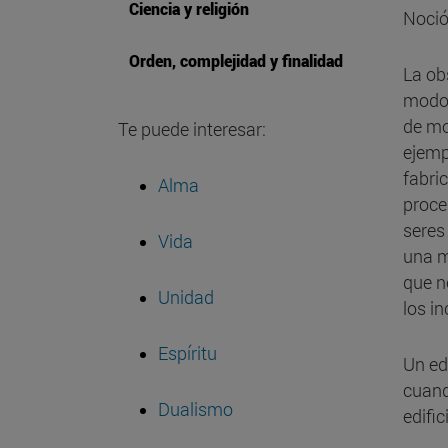
Ciencia y religión
Noció
Orden, complejidad y finalidad
La ob
modos
de mo
Te puede interesar:
ejemp
fabri
Alma
proce
seres
Vida
una m
que n
Unidad
los i
Espíritu
Un ed
cuand
Dualismo
edifi