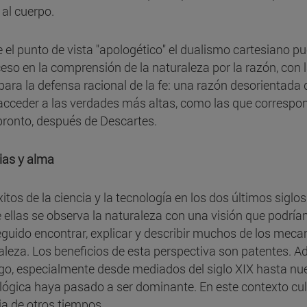
 al cuerpo.
 el punto de vista "apologético" el dualismo cartesiano pu
ceso en la comprensión de la naturaleza por la razón, con
 para la defensa racional de la fe: una razón desorientad
acceder a las verdades más altas, como las que correspon
ronto, después de Descartes.
ias y alma
xitos de la ciencia y la tecnología en los dos últimos sigl
 ellas se observa la naturaleza con una visión que podríam
guido encontrar, explicar y describir muchos de los meca
aleza. Los beneficios de esta perspectiva son patentes. Ade
go, especialmente desde mediados del siglo XIX hasta nuest
lógica haya pasado a ser dominante. En este contexto cul
uia de otros tiempos.