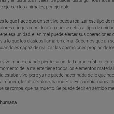
as y en distintos niveles. Se pueden distinguir los movimi
ue ejercen los animales, por ejemplo.
es lo que hace que un ser vivo pueda realizar ese tipo de
dores griegos consideraron que se debía al tipo de unidad 
ene esa unidad, el animal puede ejercer sus operaciones o
 es a lo que los clásicos llamaron alma. Sabemos que un s
 cuando es capaz de realizar las operaciones propias de lo
r vivo muere cuando pierde su unidad característica. Ent
 momento de la muerte tiene todos los elementos materi
ía estaba vivo, pero ya no puede hacer nada de lo que hac
ra manera, le falta el alma, ha muerto. En cambio, nunca d
e se rompa, que ha muerto. Se puede decir en sentido meta
 humana