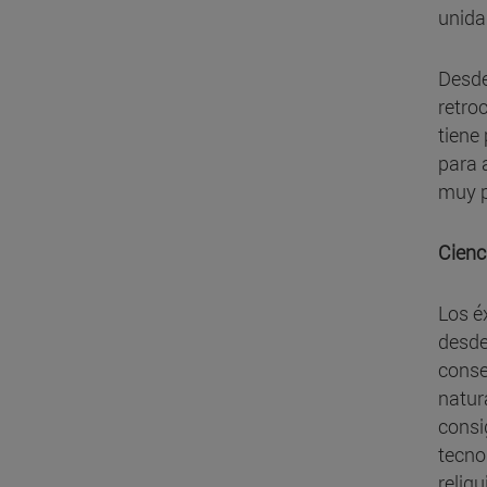
unida
Desde
retro
tiene
para 
muy p
Cienc
Los é
desde
conse
natur
consi
tecno
reliq