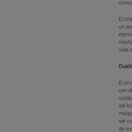
conoc
El cr
un se
etern
morta
vida d
Duali
El pr
con e
unida
del h
máqui
ser c
de su