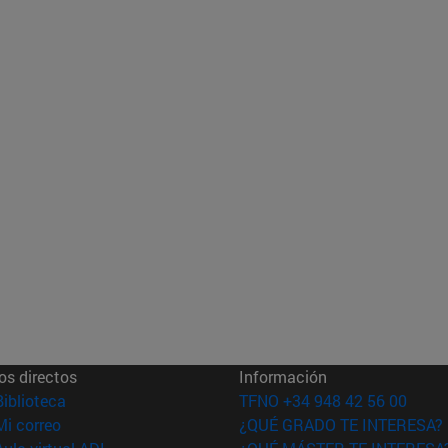
os directos
Información
(abre en nueva ventana)
Biblioteca
TFNO +34 948 42 56 00
(abre en nueva ventana)
Mi correo
¿QUÉ GRADO TE INTERESA?
(abre en nueva ventana)