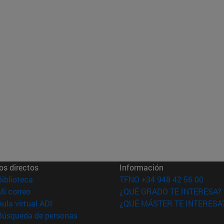
os directos
Información
(abre en nueva ventana)
Biblioteca
TFNO +34 948 42 56 00
(abre en nueva ventana)
Mi correo
¿QUÉ GRADO TE INTERESA?
(abre en nueva ventana)
Aula virtual ADI
¿QUÉ MÁSTER TE INTERESA
(abre en nueva ventana)
Búsqueda de personas