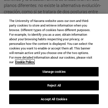
planos diferentes: no existe la alternativa evolución-
creación, como si se tratara de dos posturas entre
las que hubiera que elegir. Se puede admitir la
The University of Navarra website uses our own and third-
existencia de la evolución y, al mismo tiempo, de la
party cookies to store and retrieve information when you
creación divina. Si el hecho de la evolución es un
browse. Different types of cookies have different purposes.
For example, to identify you as a user, obtain information
problema que ha de abordarse mediante los
about your browsing habits respecting your privacy, or
conocimientos científicos experimentales, la
personalize how the content is displayed. You can select the
cookies you want to enable or accept them all. This banner
necesidad de la creación divina responde a
will remain active until you choose one of the two options.
razonamientos metafísicos (...) El hecho de la
For more detailed information about our cookies, please visit
creación, así entendido, no choca con la posibilidad
our
Cookie Policy.
de que unos seres surgieran a partir de otros (...)
Manage cookies
Podría haber una evolución dentro de la realidad
creada, de tal manera que, quien sostenga el
Reject All
evolucionismo, no tiene motivo alguno para negar la
creación. Dicha creación es necesaria, tanto si
hubiera evolución como si no, pues se requiere para
Accept All Cookies
dar razón de lo que existe, mientras que la evolución