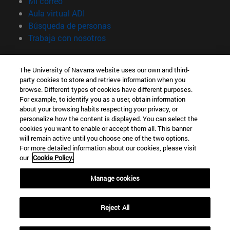
(abre en nueva ventana)
Mi correo
(abre en nueva ventana)
Aula virtual ADI
(abre en nueva ventana)
Búsqueda de personas
(abre en nueva ventana)
Trabaja con nosotros
Información
The University of Navarra website uses our own and third-
TFNO +34 948 42 56 00
party cookies to store and retrieve information when you
¿QUÉ GRADO TE INTERESA?
browse. Different types of cookies have different purposes.
¿QUÉ MÁSTER TE INTERESA?
For example, to identify you as a user, obtain information
© Universidad de Navarra
about your browsing habits respecting your privacy, or
personalize how the content is displayed. You can select the
Información legal
cookies you want to enable or accept them all. This banner
will remain active until you choose one of the two options.
Accesibilidad
For more detailed information about our cookies, please visit
Configuración de cookies
our
Cookie Policy.
Localizador de campus
Manage cookies
Reject All