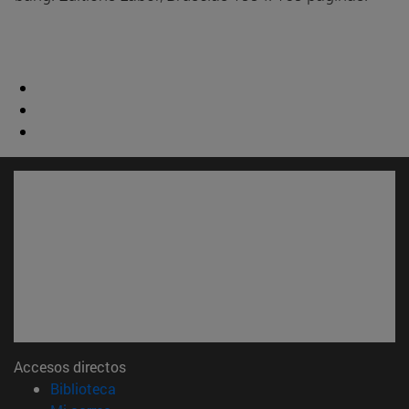
Accesos directos
(abre en nueva ventana)
Biblioteca