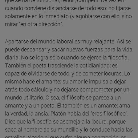
que se ha de funcionar, rendir, competir. De vez en
cuando conviene distanciarse de todo eso: no fijarse
solamente en lo inmediato (y agobiarse con ello, sino
mirar "en otra dirección".
Apartarse del mundo laboral es muy relajante. Así se
puede descansar y sacar nuevas fuerzas para la vida
diaria. No se logra sólo cuando se ejerce la filosofía.
También el poeta trasciende la cotidianidad; es
capaz de olvidarse de todo, y de cometer locuras. Lo
mismo hace el amante: su amor le impulsa a dejar
atrás todo cálculo y no dejarse comprometer por un
mundo utilitario. O sea, el filósofo se parece a un
amante y a un poeta. Él también es un amante: ama
la verdad, la ansía. Platón habla del "eros filosófico".
Dice que la filosofía se asemeja a la locura, porque
saca al hombre de su mundillo y lo conduce hacia las
estrellas. Y todo el que sufre alguna conmoción, es