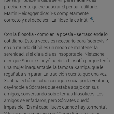
fuerte: ¡ni puede ni debe servir para nada! Pues
precisamente quiere superar el pensar utilitario.
Martin Heidegger dice: "Es completamente
8
correcto y así debe ser: 'La filosofía es inútil"
.
Con la filosofía - como en la poesía - se trasciende lo
cotidiano. Esto a veces es necesario para "sobrevivir"
en un mundo difícil, es un modo de mantener la
serenidad, si el día a día es insoportable. Nietzsche
dice que Sócrates huyó hacia la filosofía porque tenía
una mujer inaguantable, la famosa Xantipa, que le
regañaba sin parar. La tradición cuenta que una vez
Xantipa echó un cubo con agua sucia por la ventana,
cayéndole a Sócrates que estaba abajo con sus
amigos, conversando sobre temas filosóficos. Los
amigos se enfadaron, pero Sócrates quedó
impasible: "En mi casa llueve cuando hay tormenta".
Y los amigos concluyeron: "Como Sócrates sabe