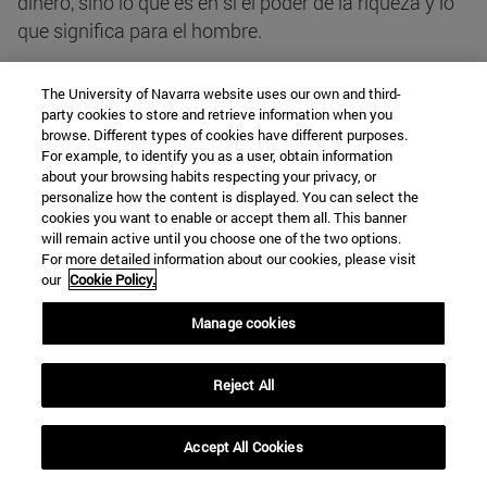
dinero, sino lo que es en sí el poder de la riqueza y lo
que significa para el hombre.
Quien quiera tener una visión de "toda la realidad",
The University of Navarra website uses our own and third-
party cookies to store and retrieve information when you
pronto se da cuenta de que eso es apenas posible. El
browse. Different types of cookies have different purposes.
mundo es mucho mayor que nuestra capacidad de
For example, to identify you as a user, obtain information
comprensión. El acto filosófico no consiste, en primer
about your browsing habits respecting your privacy, or
personalize how the content is displayed. You can select the
término, en "pensar mucho", sino en contemplar la
cookies you want to enable or accept them all. This banner
realidad, escuchar con atención, en callar: "escuchar
will remain active until you choose one of the two options.
tan plenamente que ese silencio atento no sea
For more detailed information about our cookies, please visit
our
Cookie Policy.
perturbado o interrumpido por nada, ni siquiera por
16
una pregunta"
. (La naturaleza de la pregunta
Manage cookies
encierra una determinada orientación de la
respuesta, y eso significa una limitación. Pieper habla
Reject All
de la "franqueza ilimitada" con la que se debe
escuchar al mundo. El filósofo considera el mundo
Accept All Cookies
"bajo cualquier aspecto concebible", y no sólo bajo