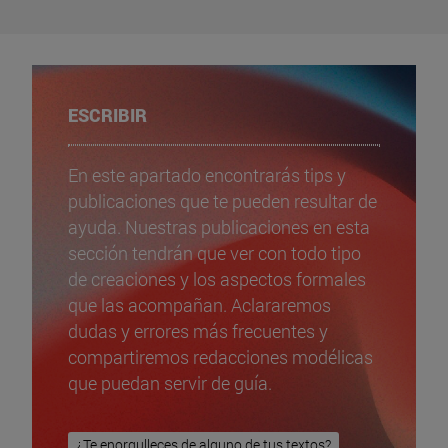
ESCRIBIR
En este apartado encontrarás tips y
publicaciones que te pueden resultar de
ayuda. Nuestras publicaciones en esta
sección tendrán que ver con todo tipo
de creaciones y los aspectos formales
que las acompañan. Aclararemos
dudas y errores más frecuentes y
compartiremos redacciones modélicas
que puedan servir de guía.
¿Te enorgulleces de alguno de tus textos?