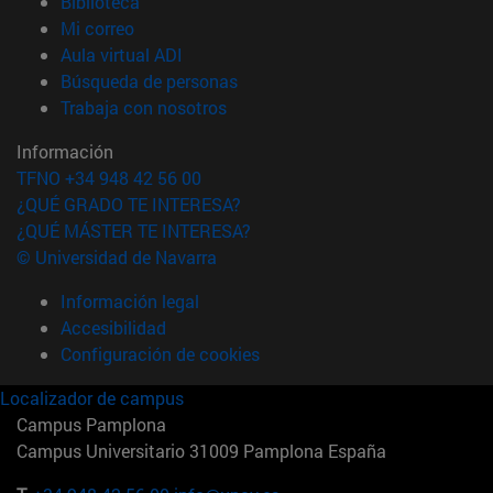
(abre en nueva ventana)
Biblioteca
(abre en nueva ventana)
Mi correo
(abre en nueva ventana)
Aula virtual ADI
(abre en nueva ventana)
Búsqueda de personas
(abre en nueva ventana)
Trabaja con nosotros
Información
TFNO +34 948 42 56 00
¿QUÉ GRADO TE INTERESA?
¿QUÉ MÁSTER TE INTERESA?
© Universidad de Navarra
Información legal
Accesibilidad
Configuración de cookies
Localizador de campus
Campus Pamplona
Campus Universitario 31009 Pamplona España