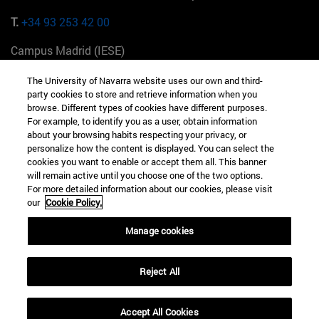
T.
+34 93 253 42 00
Campus Madrid (IESE)
Camino del Cerro Águila 3 28023 Madrid España
The University of Navarra website uses our own and third-
party cookies to store and retrieve information when you
T.
+34 912 11 30 00
browse. Different types of cookies have different purposes.
For example, to identify you as a user, obtain information
Campus Nueva York (IESE)
about your browsing habits respecting your privacy, or
165 W 57th St 10019-2201 Nueva York EE.UU
personalize how the content is displayed. You can select the
cookies you want to enable or accept them all. This banner
T.
+1 646 346 8850
will remain active until you choose one of the two options.
For more detailed information about our cookies, please visit
Campus Munich (IESE)
our
Cookie Policy.
Maria-Theresia-Straße 15 81675 Múnich Alemania
Manage cookies
T.
+49 89 24209790
Campus Sao Paulo (IESE)
Reject All
Rua Martiniano de Carvalho, 573 01321001 Bela Vista Brasil
Accept All Cookies
T.
+55 11 3177-8300