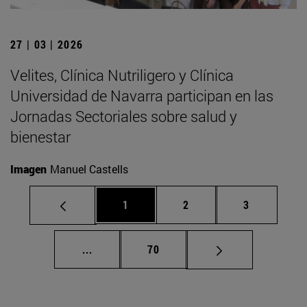
27 | 03 | 2026
Velites, Clínica Nutriligero y Clínica
Universidad de Navarra participan en las
Jornadas Sectoriales sobre salud y
bienestar
Imagen
Manuel Castells
Página
Página
Página
1
2
3
Páginas intermedias Use TAB para despla
Página
...
70