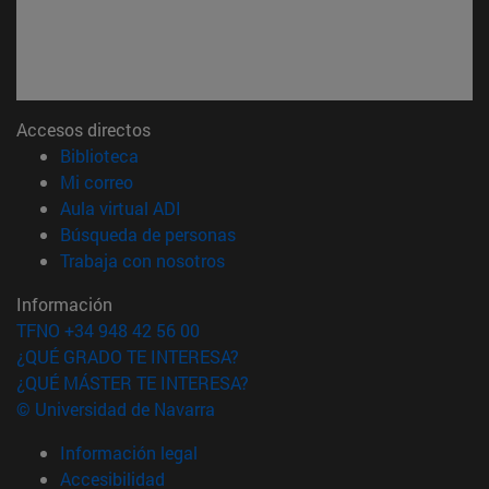
Accesos directos
(abre en nueva ventana)
Biblioteca
(abre en nueva ventana)
Mi correo
(abre en nueva ventana)
Aula virtual ADI
(abre en nueva ventana)
Búsqueda de personas
(abre en nueva ventana)
Trabaja con nosotros
Información
TFNO +34 948 42 56 00
¿QUÉ GRADO TE INTERESA?
¿QUÉ MÁSTER TE INTERESA?
© Universidad de Navarra
Información legal
Accesibilidad