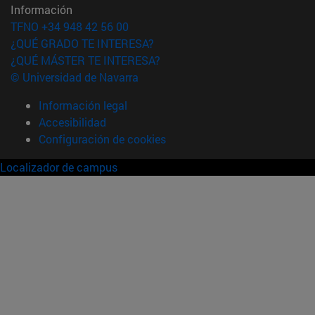
Información
TFNO +34 948 42 56 00
¿QUÉ GRADO TE INTERESA?
¿QUÉ MÁSTER TE INTERESA?
© Universidad de Navarra
Información legal
Accesibilidad
Configuración de cookies
Localizador de campus