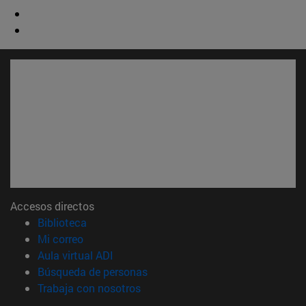
Accesos directos
(abre en nueva ventana)
Biblioteca
(abre en nueva ventana)
Mi correo
(abre en nueva ventana)
Aula virtual ADI
(abre en nueva ventana)
Búsqueda de personas
(abre en nueva ventana)
Trabaja con nosotros