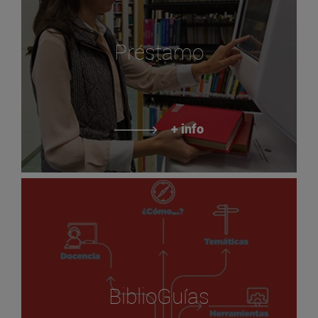
Préstamo
+ info
BiblioGuías