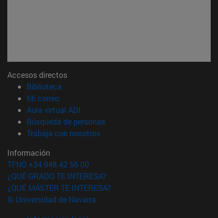
Accesos directos
(abre en nueva ventana)
Biblioteca
(abre en nueva ventana)
Mi correo
(abre en nueva ventana)
Aula virtual ADI
(abre en nueva ventana)
Búsqueda de personas
(abre en nueva ventana)
Trabaja con nosotros
Información
TFNO +34 948 42 56 00
¿QUÉ GRADO TE INTERESA?
¿QUÉ MÁSTER TE INTERESA?
© Universidad de Navarra