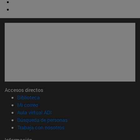
Accesos directos
(abre en nueva ventana)
Biblioteca
(abre en nueva ventana)
Mi correo
(abre en nueva ventana)
Aula virtual ADI
(abre en nueva ventana)
Búsqueda de personas
(abre en nueva ventana)
Trabaja con nosotros
Información