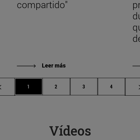
compartido"
p
du
q
d
Leer más
Página
Página
Página
Página
1
2
3
4
Vídeos