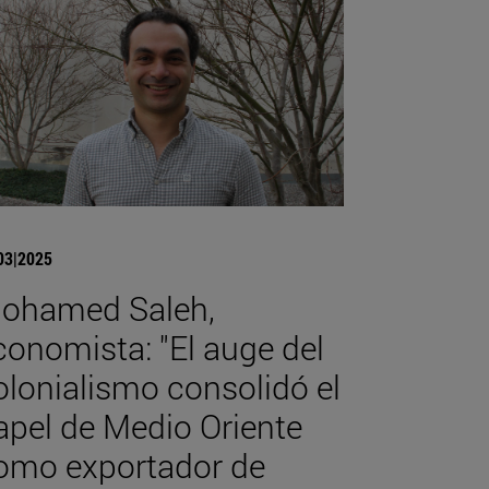
03|2025
ohamed Saleh,
conomista: "El auge del
olonialismo consolidó el
apel de Medio Oriente
omo exportador de