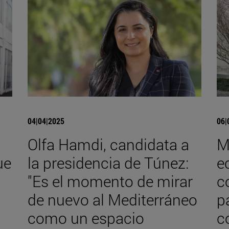
04|04|2025
06|
Olfa Hamdi, candidata a
M
ue
la presidencia de Túnez:
e
"Es el momento de mirar
c
de nuevo al Mediterráneo
p
como un espacio
c