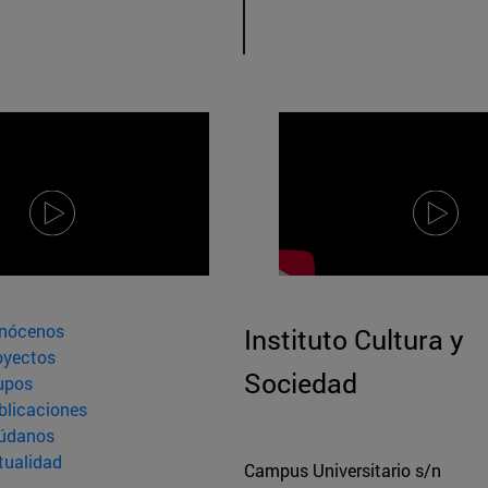
nócenos
Instituto Cultura y
oyectos
Sociedad
upos
blicaciones
údanos
tualidad
Campus Universitario s/n