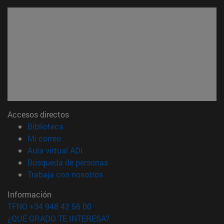
Accesos directos
(abre en nueva ventana)
Biblioteca
(abre en nueva ventana)
Mi correo
(abre en nueva ventana)
Aula virtual ADI
(abre en nueva ventana)
Búsqueda de personas
(abre en nueva ventana)
Trabaja con nosotros
Información
TFNO +34 948 42 56 00
¿QUÉ GRADO TE INTERESA?