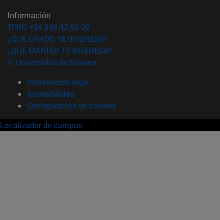
Información
TFNO +34 948 42 56 00
¿QUÉ GRADO TE INTERESA?
¿QUÉ MÁSTER TE INTERESA?
© Universidad de Navarra
Información legal
Accesibilidad
Configuración de cookies
Localizador de campus