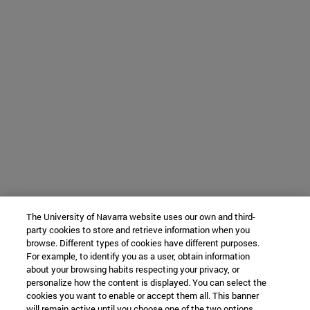
The University of Navarra website uses our own and third-
party cookies to store and retrieve information when you
browse. Different types of cookies have different purposes.
For example, to identify you as a user, obtain information
about your browsing habits respecting your privacy, or
personalize how the content is displayed. You can select the
cookies you want to enable or accept them all. This banner
will remain active until you choose one of the two options.