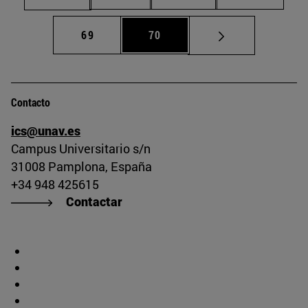
Página
Página
69
70
Contacto
ics@unav.es
Campus Universitario s/n
31008 Pamplona, España
+34 948 425615
Contactar