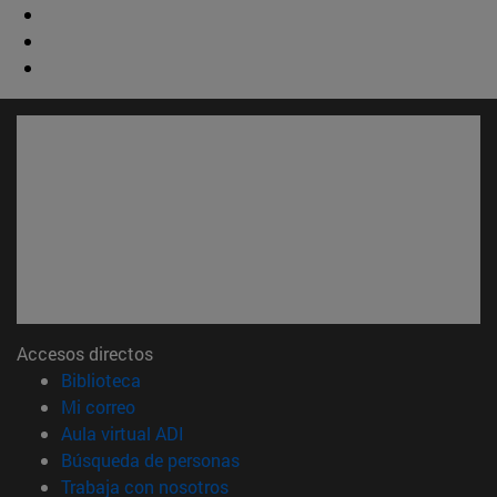
Accesos directos
(abre en nueva ventana)
Biblioteca
(abre en nueva ventana)
Mi correo
(abre en nueva ventana)
Aula virtual ADI
(abre en nueva ventana)
Búsqueda de personas
(abre en nueva ventana)
Trabaja con nosotros