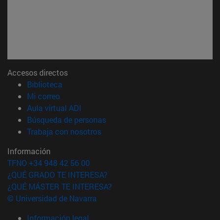
Accesos directos
(abre en nueva ventana)
Biblioteca
(abre en nueva ventana)
Mi correo
(abre en nueva ventana)
Aula virtual ADI
(abre en nueva ventana)
Búsqueda de personas
(abre en nueva ventana)
Trabaja con nosotros
Información
TFNO +34 948 42 56 00
¿QUÉ GRADO TE INTERESA?
¿QUÉ MÁSTER TE INTERESA?
© Universidad de Navarra
Información legal