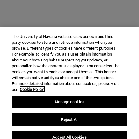
The University of Navarra website uses our own and third-
party cookies to store and retrieve information when you
Contacto
browse. Different types of cookies have different purposes.
For example, to identify you as a user, obtain information
about your browsing habits respecting your privacy, or
personalize how the content is displayed. You can select the
Blanca Torres
cookies you want to enable or accept them all. This banner
will remain active until you choose one of the two options.
Responsable de Admisión
For more detailed information about our cookies, please visit
btorres@unav.es
our
Cookie Policy.
+34 608098573
Manage cookies
Escríbeme un Whatsapp
Reject All
Accept All Cookies