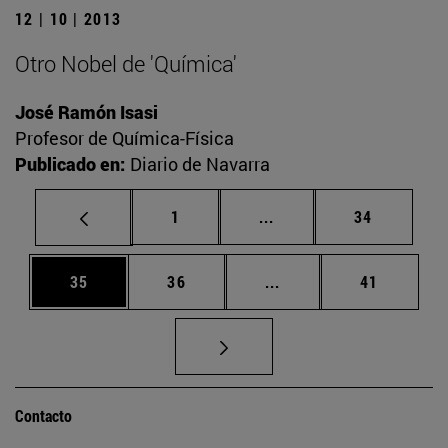
12 | 10 | 2013
Otro Nobel de 'Química'
José Ramón Isasi
Profesor de Química-Física
Publicado en:
Diario de Navarra
Página
Páginas intermedias Us
Página
1
...
34
Página
Página
Páginas intermedias U
Página
35
36
...
41
Contacto