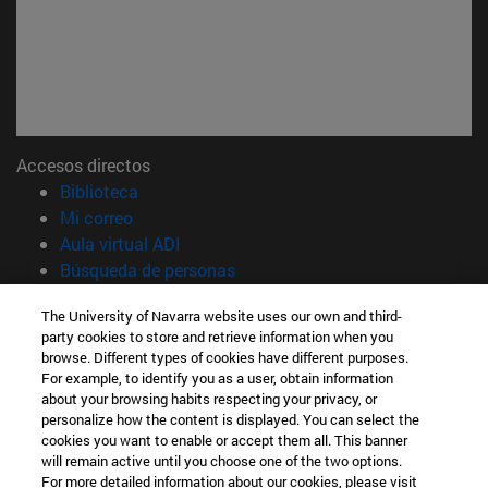
Accesos directos
(abre en nueva ventana)
Biblioteca
(abre en nueva ventana)
Mi correo
(abre en nueva ventana)
Aula virtual ADI
(abre en nueva ventana)
Búsqueda de personas
(abre en nueva ventana)
Trabaja con nosotros
The University of Navarra website uses our own and third-
party cookies to store and retrieve information when you
Información
browse. Different types of cookies have different purposes.
TFNO +34 948 42 56 00
For example, to identify you as a user, obtain information
¿QUÉ GRADO TE INTERESA?
about your browsing habits respecting your privacy, or
¿QUÉ MÁSTER TE INTERESA?
personalize how the content is displayed. You can select the
cookies you want to enable or accept them all. This banner
© Universidad de Navarra
will remain active until you choose one of the two options.
For more detailed information about our cookies, please visit
Información legal