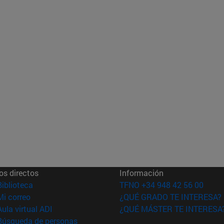
os directos
Información
(abre en nueva ventana)
Biblioteca
TFNO +34 948 42 56 00
(abre en nueva ventana)
Mi correo
¿QUÉ GRADO TE INTERESA?
(abre en nueva ventana)
Aula virtual ADI
¿QUÉ MÁSTER TE INTERESA
(abre en nueva ventana)
Búsqueda de personas