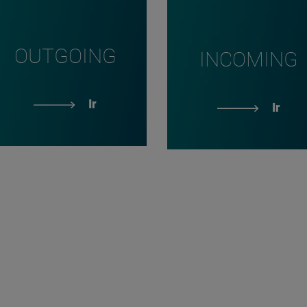
OUTGOING
INCOMING
Ir
Ir