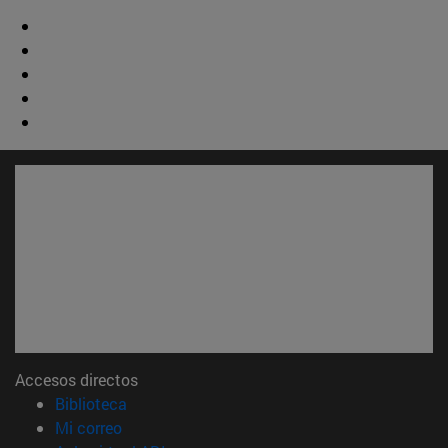
Accesos directos
(abre en nueva ventana)
Biblioteca
(abre en nueva ventana)
Mi correo