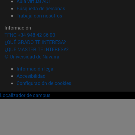
(abre en nueva ventana)
Aula virtual ADI
(abre en nueva ventana)
Búsqueda de personas
(abre en nueva ventana)
Trabaja con nosotros
Información
TFNO +34 948 42 56 00
¿QUÉ GRADO TE INTERESA?
¿QUÉ MÁSTER TE INTERESA?
© Universidad de Navarra
Información legal
Accesibilidad
Configuración de cookies
Localizador de campus