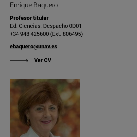
Enrique Baquero
Profesor titular
Ed. Ciencias. Despacho 0D01
+34 948 425600 (Ext: 806495)
ebaquero@unav.es
"Ver CV de Enrique Baquero"
Ver CV