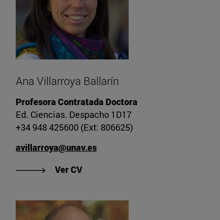
Ana Villarroya Ballarín
Profesora Contratada Doctora
Ed. Ciencias. Despacho 1D17
+34 948 425600 (Ext: 806625)
avillarroya@unav.es
"Ver CV de Ana Villarroya Ballarín"
Ver CV