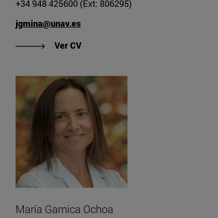
+34 948 425600 (Ext: 806295)
jgmina@unav.es
"Ver CV de José María García-Mina
Ver CV
María Garnica Ochoa