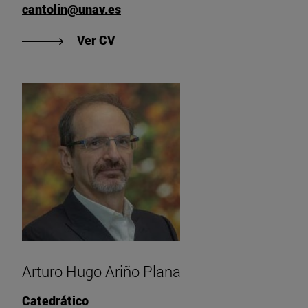
cantolin@unav.es
"Ver CV de Carmen Antolín Bellver
Ver CV
Arturo Hugo Ariño Plana
Catedrático