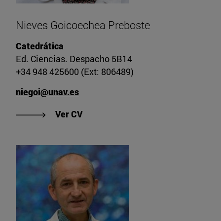
Nieves Goicoechea Preboste
Catedrática
Ed. Ciencias. Despacho 5B14
+34 948 425600 (Ext: 806489)
niegoi@unav.es
"Ver CV de Nieves Goicoechea Pre
Ver CV