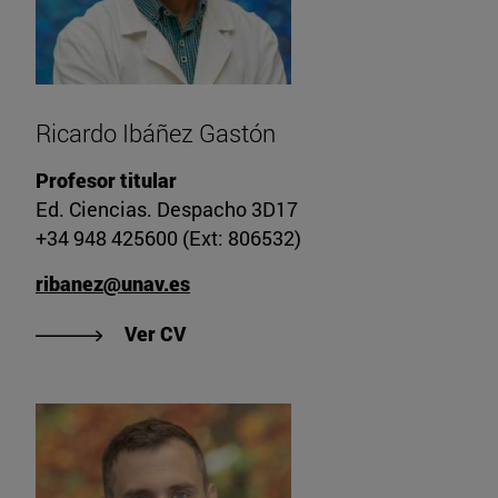
Ricardo Ibáñez Gastón
Profesor titular
Ed. Ciencias. Despacho 3D17
+34 948 425600 (Ext: 806532)
ribanez@unav.es
"Ver CV de Ricardo Ibáñez Gastón"
Ver CV