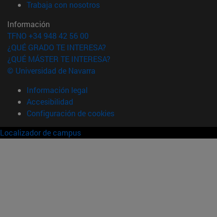
(abre en nueva ventana)
Trabaja con nosotros
Información
TFNO +34 948 42 56 00
¿QUÉ GRADO TE INTERESA?
¿QUÉ MÁSTER TE INTERESA?
© Universidad de Navarra
Información legal
Accesibilidad
Configuración de cookies
Localizador de campus