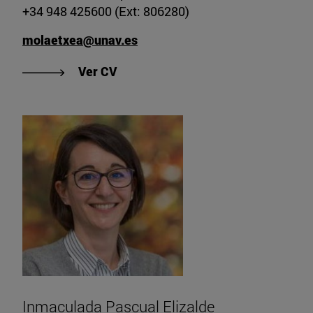
+34 948 425600 (Ext: 806280)
molaetxea@unav.es
"Ver CV de Maite Olaetxea Indabur
Ver CV
Inmaculada Pascual Elizalde