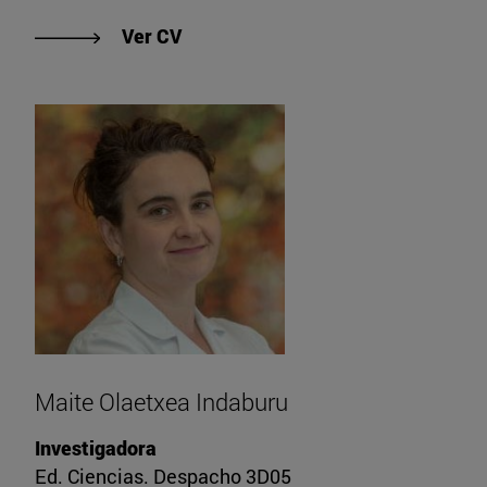
"Ver CV de María Movila"
Ver CV
Maite Olaetxea Indaburu
Investigadora
Ed. Ciencias. Despacho 3D05