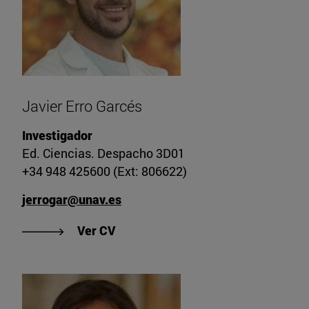
Javier Erro Garcés
Investigador
Ed. Ciencias. Despacho 3D01
+34 948 425600 (Ext: 806622)
jerrogar@unav.es
"Ver CV de Javier Erro Garcés"
Ver CV