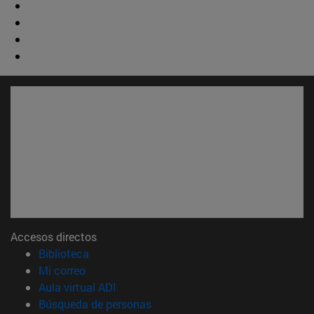
Accesos directos
(abre en nueva ventana)
Biblioteca
(abre en nueva ventana)
Mi correo
(abre en nueva ventana)
Aula virtual ADI
(abre en nueva ventana)
Búsqueda de personas