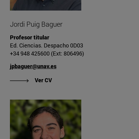
Jordi Puig Baguer
Profesor titular
Ed. Ciencias. Despacho 0D03
+34 948 425600 (Ext: 806496)
jpbaguer@unav.es
"Ver CV de Jordi Puig Baguer"
Ver CV