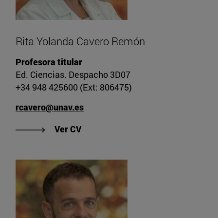
Rita Yolanda Cavero Remón
Profesora titular
Ed. Ciencias. Despacho 3D07
+34 948 425600 (Ext: 806475)
rcavero@unav.es
"Ver CV de Rita Yolanda Cavero R
Ver CV