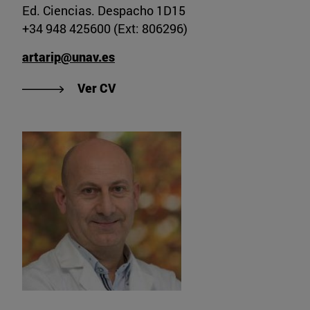
Ed. Ciencias. Despacho 1D15
+34 948 425600 (Ext: 806296)
artarip@unav.es
"Ver CV de Arturo Hugo Ariño Plan
Ver CV