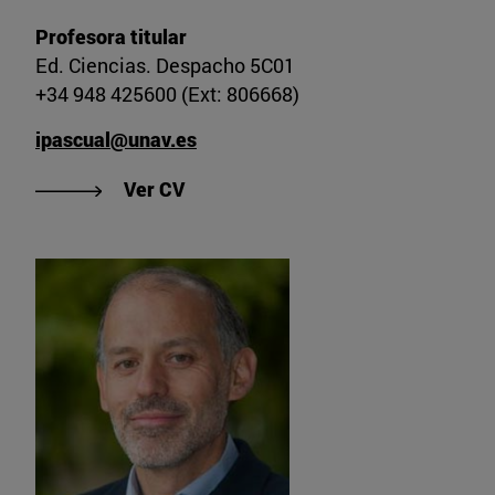
Profesora titular
Ed. Ciencias. Despacho 5C01
+34 948 425600 (Ext: 806668)
ipascual@unav.es
"Ver CV de Inmaculada Pascual Eli
Ver CV