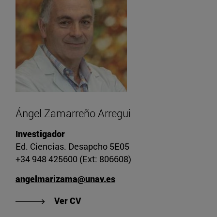
Ángel Zamarreño Arregui
Investigador
Ed. Ciencias. Desapcho 5E05
+34 948 425600 (Ext: 806608)
angelmarizama@unav.es
"Ver CV de Ángel Zamarreño Arreg
Ver CV