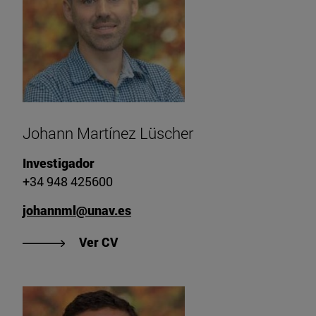
Johann Martínez Lüscher
Investigador
+34 948 425600
johannml@unav.es
"Ver CV de Johann Martínez Lüsch
Ver CV