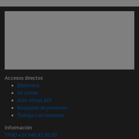
Accesos directos
(abre en nueva ventana)
Biblioteca
(abre en nueva ventana)
Mi correo
(abre en nueva ventana)
Aula virtual ADI
(abre en nueva ventana)
Búsqueda de personas
(abre en nueva ventana)
Trabaja con nosotros
Información
TFNO +34 948 42 56 00