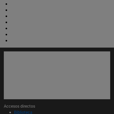
Accesos directos
(abre en nueva ventana)
Biblioteca