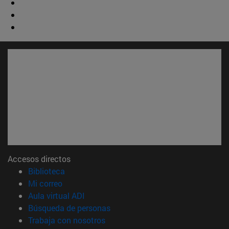
Accesos directos
(abre en nueva ventana)
Biblioteca
(abre en nueva ventana)
Mi correo
(abre en nueva ventana)
Aula virtual ADI
(abre en nueva ventana)
Búsqueda de personas
(abre en nueva ventana)
Trabaja con nosotros