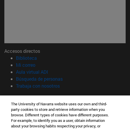
Accesos directos
(abre en nueva ventana)
Biblioteca
(abre en nueva ventana)
Mi correo
(abre en nueva ventana)
Aula virtual ADI
(abre en nueva ventana)
Búsqueda de personas
(abre en nueva ventana)
Trabaja con nosotros
Información
The University of Navarra website uses our own and third-
TFNO +34 948 42 56 00
party cookies to store and retrieve information when you
¿QUÉ GRADO TE INTERESA?
browse. Different types of cookies have different purposes.
¿QUÉ MÁSTER TE INTERESA?
For example, to identify you as a user, obtain information
© Universidad de Navarra
about your browsing habits respecting your privacy, or