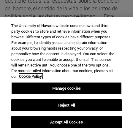
que tiene ‘todas las respuestas' sobre la condición
del hombre, el sentido de la vida o los asuntos de
política social, es dar un paso peligroso […] Esta
visión hinchada de las capacidades invita al
The University of Navarra website uses our own and third-
escepticismo y a la hostilidad como secuela de la
party cookies to store and retrieve information when you
browse. Different types of cookies have different purposes.
frustración de las expectativas, que es su
For example, to identify you as a user, obtain information
consecuencia inevitable"
*(14)
. Dicha frustración se
about your browsing habits respecting your privacy, or
personalize how the content is displayed. You can select the
produce por el intento de superar límites que tal vez
cookies you want to enable or accept them all. This banner
sean de carácter objetivo, pues "el hombre –continúa
will remain active until you choose one of the two options.
Rescher- es miembro no solo del orden natural de las
For more detailed information about our cookies, please visit
our
Cookie Policy.
cosas, sino del específicamentehumano"
*(15)
.
Manage cookies
3.2. Los límites de la ciencia: una mirada desde el
exterior
Reject All
"My whole philosophy is nothing but phronesis"
*(16)
Accept All Cookies