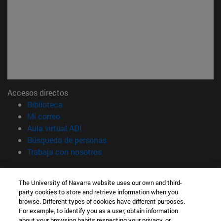
Accesos directos
(abre en nueva ventana)
Biblioteca
(abre en nueva ventana)
Mi correo
(abre en nueva ventana)
Aula virtual ADI
(abre en nueva ventana)
Búsqueda de personas
(abre en nueva ventana)
Trabaja con nosotros
Información
The University of Navarra website uses our own and third-
TFNO +34 948 42 56 00
party cookies to store and retrieve information when you
¿QUÉ GRADO TE INTERESA?
browse. Different types of cookies have different purposes.
¿QUÉ MÁSTER TE INTERESA?
For example, to identify you as a user, obtain information
© Universidad de Navarra
about your browsing habits respecting your privacy, or