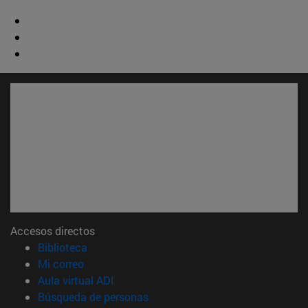
Accesos directos
(abre en nueva ventana)
Biblioteca
(abre en nueva ventana)
Mi correo
(abre en nueva ventana)
Aula virtual ADI
(abre en nueva ventana)
Búsqueda de personas