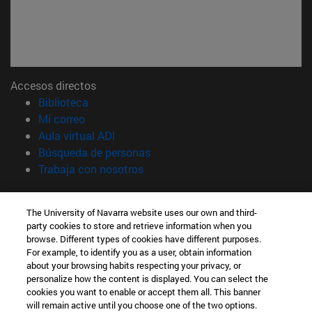
Accesos directos
(abre en nueva ventana)
Biblioteca
(abre en nueva ventana)
Mi correo
(abre en nueva ventana)
Aula virtual ADI
(abre en nueva ventana)
Búsqueda de personas
(abre en nueva ventana)
Trabaja con nosotros
Información
The University of Navarra website uses our own and third-
TFNO +34 948 42 56 00
party cookies to store and retrieve information when you
¿QUÉ GRADO TE INTERESA?
browse. Different types of cookies have different purposes.
¿QUÉ MÁSTER TE INTERESA?
For example, to identify you as a user, obtain information
© Universidad de Navarra
about your browsing habits respecting your privacy, or
personalize how the content is displayed. You can select the
Información legal
cookies you want to enable or accept them all. This banner
will remain active until you choose one of the two options.
Accesibilidad