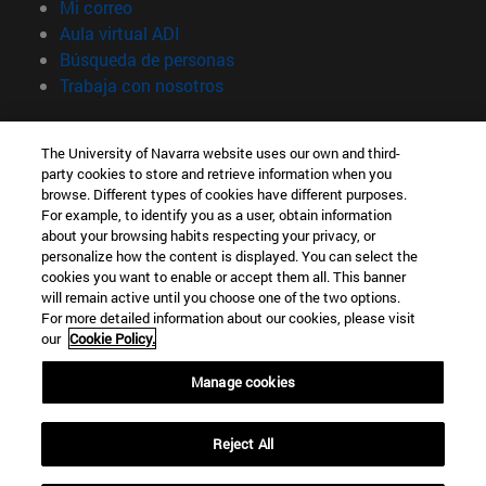
(abre en nueva ventana)
Mi correo
(abre en nueva ventana)
Aula virtual ADI
(abre en nueva ventana)
Búsqueda de personas
(abre en nueva ventana)
Trabaja con nosotros
Información
The University of Navarra website uses our own and third-
TFNO +34 948 42 56 00
party cookies to store and retrieve information when you
¿QUÉ GRADO TE INTERESA?
browse. Different types of cookies have different purposes.
¿QUÉ MÁSTER TE INTERESA?
For example, to identify you as a user, obtain information
© Universidad de Navarra
about your browsing habits respecting your privacy, or
personalize how the content is displayed. You can select the
Información legal
cookies you want to enable or accept them all. This banner
will remain active until you choose one of the two options.
Accesibilidad
For more detailed information about our cookies, please visit
Configuración de cookies
our
Cookie Policy.
Localizador de campus
Manage cookies
Reject All