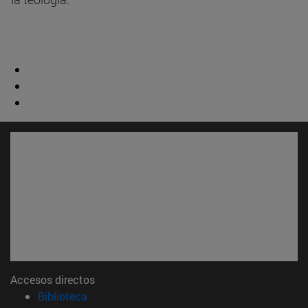
Accesos directos
(abre en nueva ventana)
Biblioteca