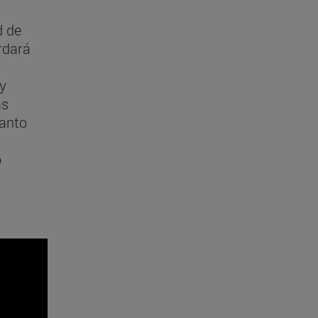
d de
rdará
 y
as
tanto
o