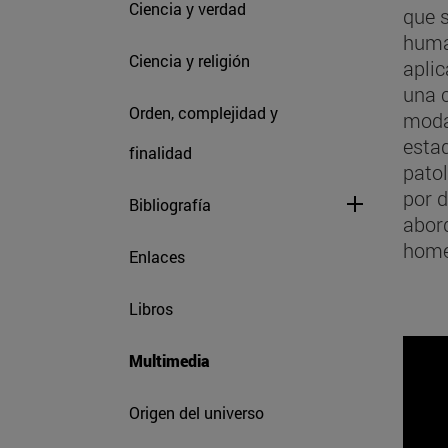
Ciencia y verdad
que s
human
Ciencia y religión
aplic
una c
Orden, complejidad y
modal
esta
finalidad
patol
por 
Bibliografía
abor
home
Enlaces
Libros
Multimedia
Origen del universo