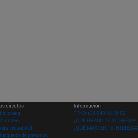
os directos
Información
(abre en nueva ventana)
Biblioteca
TFNO +34 948 42 56 00
(abre en nueva ventana)
Mi correo
¿QUÉ GRADO TE INTERESA?
(abre en nueva ventana)
Aula virtual ADI
¿QUÉ MÁSTER TE INTERESA
(abre en nueva ventana)
Búsqueda de personas