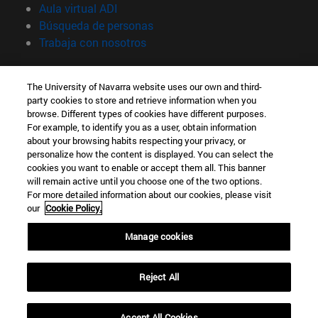
(abre en nueva ventana)
Aula virtual ADI
(abre en nueva ventana)
Búsqueda de personas
(abre en nueva ventana)
Trabaja con nosotros
Información
The University of Navarra website uses our own and third-
TFNO +34 948 42 56 00
party cookies to store and retrieve information when you
¿QUÉ GRADO TE INTERESA?
browse. Different types of cookies have different purposes.
¿QUÉ MÁSTER TE INTERESA?
For example, to identify you as a user, obtain information
© Universidad de Navarra
about your browsing habits respecting your privacy, or
personalize how the content is displayed. You can select the
Información legal
cookies you want to enable or accept them all. This banner
will remain active until you choose one of the two options.
Accesibilidad
For more detailed information about our cookies, please visit
Configuración de cookies
our
Cookie Policy.
Localizador de campus
Manage cookies
Reject All
Accept All Cookies