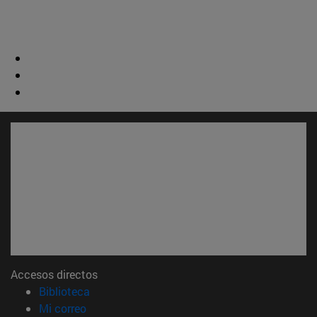
Accesos directos
(abre en nueva ventana)
Biblioteca
(abre en nueva ventana)
Mi correo