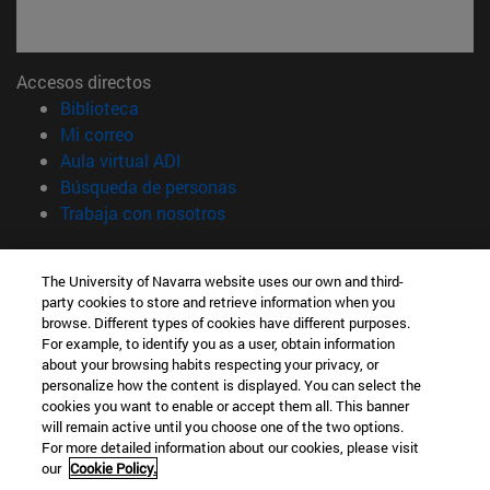
Accesos directos
(abre en nueva ventana)
Biblioteca
(abre en nueva ventana)
Mi correo
(abre en nueva ventana)
Aula virtual ADI
(abre en nueva ventana)
Búsqueda de personas
(abre en nueva ventana)
Trabaja con nosotros
Información
The University of Navarra website uses our own and third-
TFNO +34 948 42 56 00
party cookies to store and retrieve information when you
¿QUÉ GRADO TE INTERESA?
browse. Different types of cookies have different purposes.
¿QUÉ MÁSTER TE INTERESA?
For example, to identify you as a user, obtain information
© Universidad de Navarra
about your browsing habits respecting your privacy, or
personalize how the content is displayed. You can select the
Información legal
cookies you want to enable or accept them all. This banner
will remain active until you choose one of the two options.
Accesibilidad
For more detailed information about our cookies, please visit
Configuración de cookies
our
Cookie Policy.